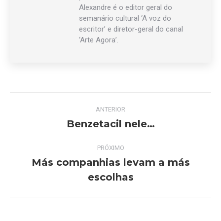
Alexandre é o editor geral do
semanário cultural ‘A voz do
escritor’ e diretor-geral do canal
‘Arte Agora’.
Navegação
ANTERIOR
de
Benzetacil nele…
Post
anterior:
post:
PRÓXIMO
Más companhias levam a más
Próximo
escolhas
post: