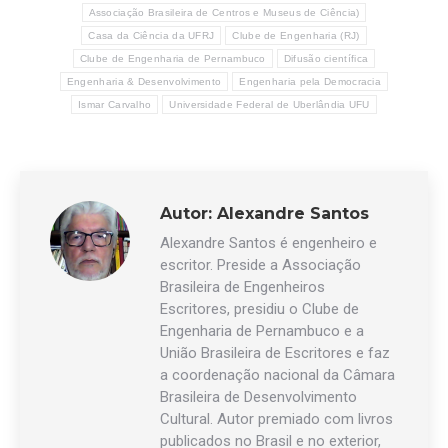
Associação Brasileira de Centros e Museus de Ciência)
Casa da Ciência da UFRJ
Clube de Engenharia (RJ)
Clube de Engenharia de Pernambuco
Difusão científica
Engenharia & Desenvolvimento
Engenharia pela Democracia
Ismar Carvalho
Universidade Federal de Uberlândia UFU
Autor:
Alexandre Santos
Alexandre Santos é engenheiro e
escritor. Preside a Associação
Brasileira de Engenheiros
Escritores, presidiu o Clube de
Engenharia de Pernambuco e a
União Brasileira de Escritores e faz
a coordenação nacional da Câmara
Brasileira de Desenvolvimento
Cultural. Autor premiado com livros
publicados no Brasil e no exterior,