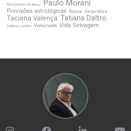
Paulo Morani
Mila Simões de Abreu
Previsões astrológicas
Rússia
Sérgio Moro
Tatiana Daltro
Taciana Valença
Vida Selvagem
Venezuela
Valéria Loreto