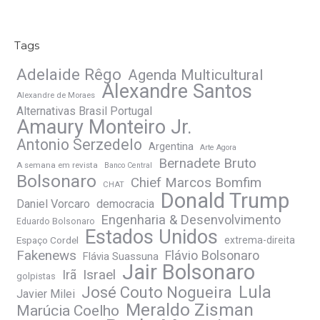
Tags
Adelaide Rêgo
Agenda Multicultural
Alexandre Santos
Alexandre de Moraes
Alternativas Brasil Portugal
Amaury Monteiro Jr.
Antonio Serzedelo
Argentina
Arte Agora
Bernadete Bruto
A semana em revista
Banco Central
Bolsonaro
Chief Marcos Bomfim
CHAT
Donald Trump
Daniel Vorcaro
democracia
Engenharia & Desenvolvimento
Eduardo Bolsonaro
Estados Unidos
Espaço Cordel
extrema-direita
Fakenews
Flávio Bolsonaro
Flávia Suassuna
Jair Bolsonaro
Irã
Israel
golpistas
José Couto Nogueira
Lula
Javier Milei
Meraldo Zisman
Marúcia Coelho