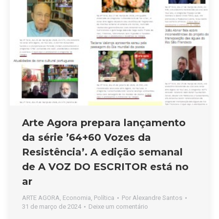
Arte Agora prepara lançamento
da série ’64+60 Vozes da
Resistência’. A edição semanal
de A VOZ DO ESCRITOR está no
ar
ARTE AGORA
,
Economia
,
Política
Por
Alexandre Santos
31 de março de 2024
Deixe um comentário