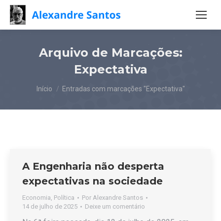
Arquivo de Marcações:
Expectativa
Você está aqui:
Início
Entradas com marcações "Expectativa"
A Engenharia não desperta
expectativas na sociedade
Economia
,
Política
Por
Alexandre Santos
14 de julho de 2025
Deixe um comentário