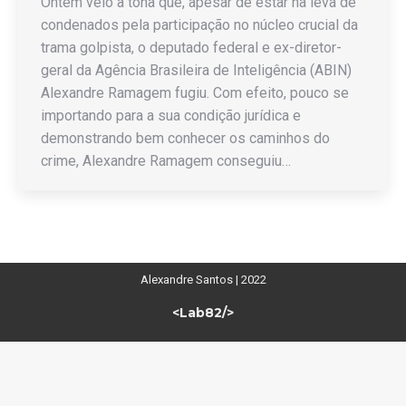
Ontem veio à tona que, apesar de estar na leva de
condenados pela participação no núcleo crucial da
trama golpista, o deputado federal e ex-diretor-
geral da Agência Brasileira de Inteligência (ABIN)
Alexandre Ramagem fugiu. Com efeito, pouco se
importando para a sua condição jurídica e
demonstrando bem conhecer os caminhos do
crime, Alexandre Ramagem conseguiu…
Alexandre Santos | 2022
<Lab82/>