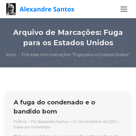
Arquivo de Marcações:
Fuga
para os Estados Unidos
Você está aqui:
Início
Entradas com marcações "Fuga para os Estados Unidos"
A fuga do condenado e o
bandido bom
Política
Por
Alexandre Santos
21 de novembro de 2025
Deixe um comentário