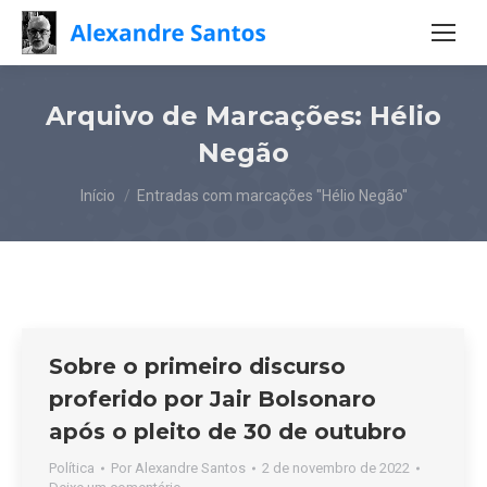
Arquivo de Marcações:
Hélio
Negão
Você está aqui:
Início
Entradas com marcações "Hélio Negão"
Sobre o primeiro discurso
proferido por Jair Bolsonaro
após o pleito de 30 de outubro
Política
Por
Alexandre Santos
2 de novembro de 2022