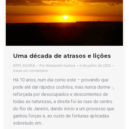
Uma década de atrasos e lições
ARTE AGORA
Por
Alexandre Santos
6 de junho de 2023
Deixe um comentário
Há 10 anos, num dia como este – provando que
pode até dar rápidos cochilos, mas nunca dorme -,
reforçada por desocupados e descontentes de
todas as naturezas, a direita foi às ruas do centro
do Rio de Janeiro, dando início a um processo que
ganhou forças e, ao custo de fortunas aplicadas
sobretudo em…