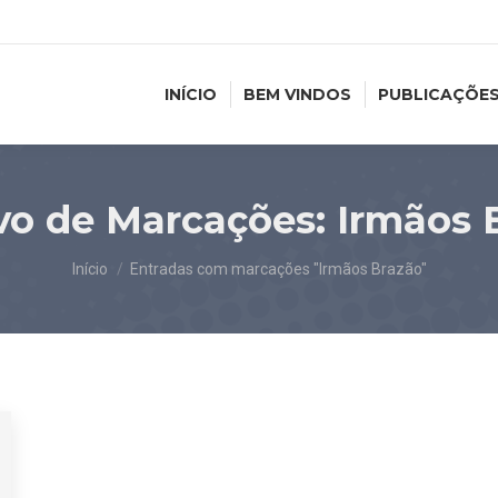
INÍCIO
BEM VINDOS
PUBLICAÇÕE
vo de Marcações:
Irmãos 
Você está aqui:
Início
Entradas com marcações "Irmãos Brazão"