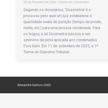
28 de fevereiro de 2026
Deixe um comentário
Segundo os dicionários, ‘Dosimetria’ é o
processo pelo qual um juiz estabelece a
quantidade exata de punição (tempo de prisão,
multa, etc.) para uma pessoa condenada. Para
os leigos, a tal Dosimetria passou a ser
sinônimo da pena aplicada aos condenados.
Pois bem. Em 11 de setembro de 2025, a 1ª
Turma do Supremo Tribunal…
Alexandre Santos | 2022