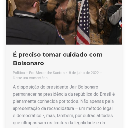
É preciso tomar cuidado com
Bolsonaro
Política
Por
Alexandre Santos
8 de julho de 2022
Deixe um comentário
A disposição do presidente Jair Bolsonaro
permanecer na presidência da república do Brasil é
plenamente conhecida por todos. Não apenas pela
apresentação da recandidatura – um método legal
e democrático -, mas, também, por outras atitudes
que ultrapassam os limites da legalidade e da