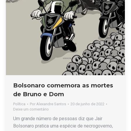
Bolsonaro comemora as mortes
de Bruno e Dom
Política
Por
Alexandre Santos
20 de junho de 2022
Deixe um comentário
Um grande número de pessoas diz que Jair
Bolsonaro pratica uma espécie de necrogoverno,