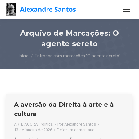
Arquivo de Marcações:
O
agente sereto
Você está aqui:
Início
Entradas com marcações "O agente sereto"
A aversão da Direita à arte e à
cultura
ARTE AGORA
,
Política
Por
Alexandre Santos
13 de janeiro de 2026
Deixe um comentário