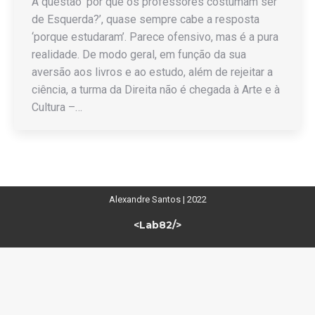
À questão ‘por que os professores costumam ser
de Esquerda?’, quase sempre cabe a resposta
‘porque estudaram’. Parece ofensivo, mas é a pura
realidade. De modo geral, em função da sua
aversão aos livros e ao estudo, além de rejeitar a
ciência, a turma da Direita não é chegada à Arte e à
Cultura –…
Alexandre Santos | 2022
<Lab82/>