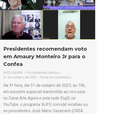
Presidentes recomendam voto
em Amaury Monteiro Jr para o
Confea
ARTE AGORA
Por
Alexandre Santos
31 de outubro de 2023
Deixe um comentário
Na 3ª feira, dia 31 de outubro de 2023, às 19h,
em encontro especial transmitido ao vivo pelo
no Canal Arte Agora e pela rede EngD, no
YouTube, o programa ‘AJFS convida’ recebeu os
ex presidentes José Mário Cavalcanti (CREA