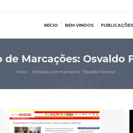
INÍCIO
BEM VINDOS
PUBLICAÇÕE
o de Marcações:
Osvaldo 
Você está aqui:
Início
Entradas com marcações "Osvaldo Fonseca"