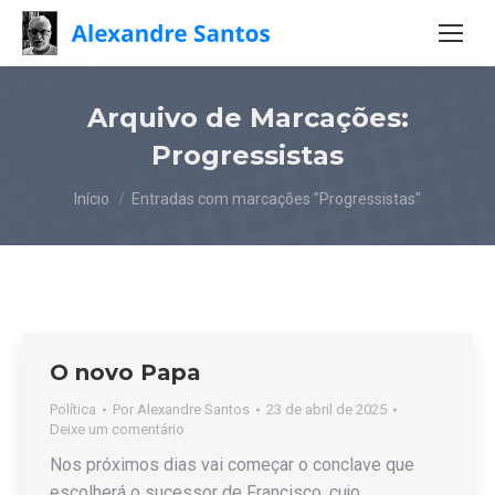
Arquivo de Marcações:
Progressistas
Você está aqui:
Início
Entradas com marcações "Progressistas"
O novo Papa
Política
Por
Alexandre Santos
23 de abril de 2025
Deixe um comentário
Nos próximos dias vai começar o conclave que
escolherá o sucessor de Francisco, cujo