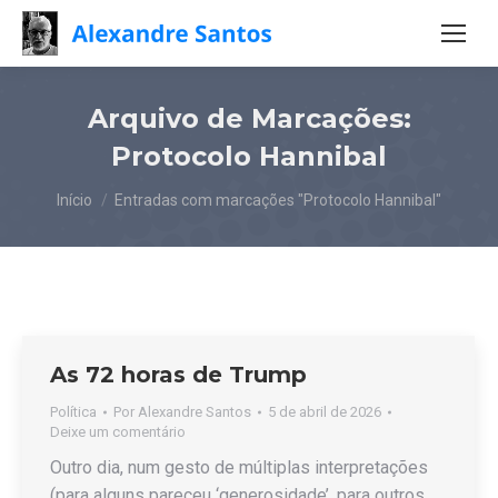
Arquivo de Marcações:
Protocolo Hannibal
Você está aqui:
Início
Entradas com marcações "Protocolo Hannibal"
As 72 horas de Trump
Política
Por
Alexandre Santos
5 de abril de 2026
Deixe um comentário
Outro dia, num gesto de múltiplas interpretações
(para alguns pareceu ‘generosidade’, para outros