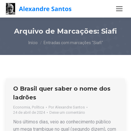
Arquivo de Marcações:
Siafi
Você está aqui:
Início
Entradas com marcações "Siafi"
O Brasil quer saber o nome dos
ladrões
Economia
,
Política
Por
Alexandre Santos
24 de abril de 2024
Deixe um comentário
Nos últimos dias, veio ao conhecimento público
um mega trambique no qual (segundo dizem), com