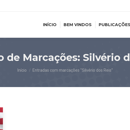
INÍCIO
BEM VINDOS
PUBLICAÇÕE
o de Marcações:
Silvério 
Você está aqui:
Início
Entradas com marcações "Silvério dos Reis"