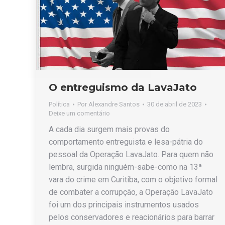
O entreguismo da LavaJato
Política
Por
Alexandre Santos
30 de abril de 2023
Deixe um comentário
A cada dia surgem mais provas do
comportamento entreguista e lesa-pátria do
pessoal da Operação LavaJato. Para quem não
lembra, surgida ninguém-sabe-como na 13ª
vara do crime em Curitiba, com o objetivo formal
de combater a corrupção, a Operação LavaJato
foi um dos principais instrumentos usados
pelos conservadores e reacionários para barrar