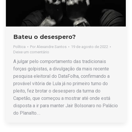
Bateu o desespero?
Política
Por
Alexandre Santos
19 de agosto de 2022
Deixe um comentário
A julgar pelo comportamento das tradicionais
forças golpistas, a divulgação da mais recente
pesquisa eleitoral do DataFolha, confirmando a
provável vitória de Lula já no primeiro turno do
pleito, fez brotar o desespero da turma do
Capetão, que começou a mostrar até onde está
disposta a ir para manter Jair Bolsonaro no Palácio
do Planalto.…