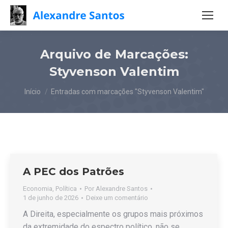
Arquivo de Marcações:
Styvenson Valentim
Você está aqui:
Início
Entradas com marcações "Styvenson Valentim"
A PEC dos Patrões
Economia
,
Política
Por
Alexandre Santos
1 de junho de 2026
Deixe um comentário
A Direita, especialmente os grupos mais próximos
da extremidade do espectro político, não se