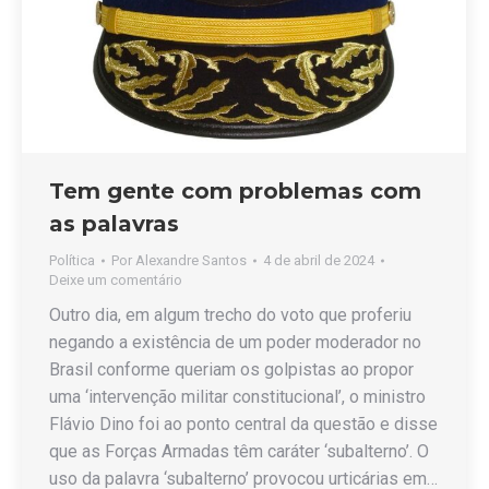
Tem gente com problemas com
as palavras
Política
Por
Alexandre Santos
4 de abril de 2024
Deixe um comentário
Outro dia, em algum trecho do voto que proferiu
negando a existência de um poder moderador no
Brasil conforme queriam os golpistas ao propor
uma ‘intervenção militar constitucional’, o ministro
Flávio Dino foi ao ponto central da questão e disse
que as Forças Armadas têm caráter ‘subalterno’. O
uso da palavra ‘subalterno’ provocou urticárias em…