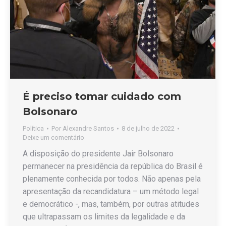
É preciso tomar cuidado com
Bolsonaro
Política
Por
Alexandre Santos
8 de julho de 2022
Deixe um comentário
A disposição do presidente Jair Bolsonaro
permanecer na presidência da república do Brasil é
plenamente conhecida por todos. Não apenas pela
apresentação da recandidatura – um método legal
e democrático -, mas, também, por outras atitudes
que ultrapassam os limites da legalidade e da