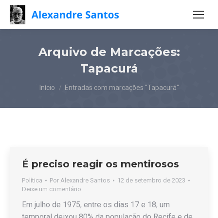
Arquivo de Marcações:
Tapacurá
Você está aqui:
Início
Entradas com marcações "Tapacurá"
É preciso reagir os mentirosos
Política
Por
Alexandre Santos
12 de setembro de 2023
Deixe um comentário
Em julho de 1975, entre os dias 17 e 18, um
temporal deixou 80% da população do Recife e de