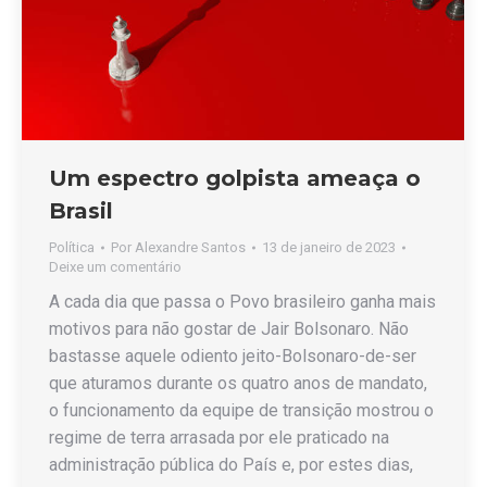
Um espectro golpista ameaça o
Brasil
Política
Por
Alexandre Santos
13 de janeiro de 2023
Deixe um comentário
A cada dia que passa o Povo brasileiro ganha mais
motivos para não gostar de Jair Bolsonaro. Não
bastasse aquele odiento jeito-Bolsonaro-de-ser
que aturamos durante os quatro anos de mandato,
o funcionamento da equipe de transição mostrou o
regime de terra arrasada por ele praticado na
administração pública do País e, por estes dias,