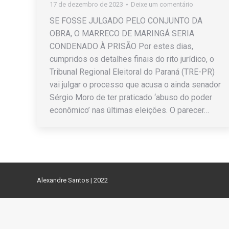
17 de dezembro de 2023
Deixe um comentário
SE FOSSE JULGADO PELO CONJUNTO DA
OBRA, O MARRECO DE MARINGÁ SERIA
CONDENADO À PRISÃO Por estes dias,
cumpridos os detalhes finais do rito jurídico, o
Tribunal Regional Eleitoral do Paraná (TRE-PR)
vai julgar o processo que acusa o ainda senador
Sérgio Moro de ter praticado ‘abuso do poder
econômico’ nas últimas eleições. O parecer…
Alexandre Santos | 2022