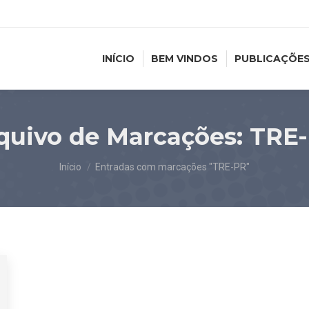
INÍCIO
BEM VINDOS
PUBLICAÇÕE
quivo de Marcações:
TRE
Você está aqui:
Início
Entradas com marcações "TRE-PR"