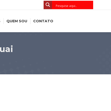
S
QUEM SOU
CONTATO
uai