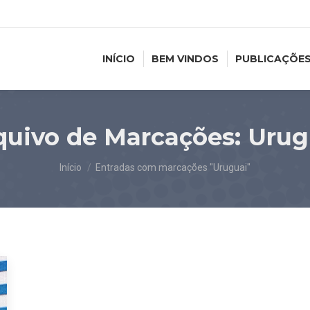
INÍCIO
BEM VINDOS
PUBLICAÇÕE
quivo de Marcações:
Urug
Você está aqui:
Início
Entradas com marcações "Uruguai"