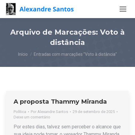
Arquivo de Marcações:
Voto à
distância
Você está aqui:
Início
Entradas com marcações "Voto à distância"
A proposta Thammy Miranda
Política
Por
Alexandre Santos
29 de setembro de 2025
Deixe um comentário
Por estes dias, talvez sem perceber o alcance que
sua ideia pode tomar, o vereador Thammy Miranda