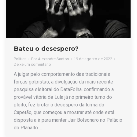
Bateu o desespero?
Política
Por
Alexandre Santos
19 de agosto de 2022
Deixe um comentário
A julgar pelo comportamento das tradicionais
forças golpistas, a divulgação da mais recente
pesquisa eleitoral do DataFolha, confirmando a
provável vitória de Lula já no primeiro turno do
pleito, fez brotar o desespero da turma do
Capetão, que começou a mostrar até onde está
disposta a ir para manter Jair Bolsonaro no Palácio
do Planalto.…