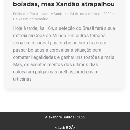
boiadas, mas Xandão atrapalhou
Política
Por
Alexandre Santos
24 de novembro de 2022
Deixe um comentário
Hoje à tarde, às 16h, a seleção do Brasil fará a sua
estreia na Copa do Mundo. Em outros tempos,
seria um dia ideal para os boiadeiros fazerem
passar boiadas e aproveitar a situação para
cometer ilegalidades e ganhar uns tostões a mais.
Mas, os acontecimentos dos últimos dias
colocaram pulgas nas orelhas, produziram
urticárias…
Alexandre Santos | 2022
<Lab82/>