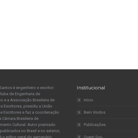
Institucional
Santos é engenheiro e escritor.
Clube de Engenharia de
 e a Associação Brasileira de
Início
s Escritores, presidiu a União
 de Escritores e faz a coordenação
Bem Vindos
a Câmara Brasileira de
mento Cultural. Autor premiado
Publicações
publicados no Brasil e no exterior,
é o editor geral do semanário
Quem Sou