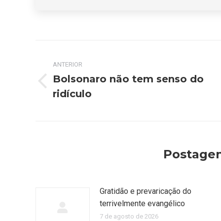
Navegação
ANTERIOR
de
Bolsonaro não tem senso do
Post
post:
ridículo
anterior:
Postagen
Gratidão e prevaricação do
terrivelmente evangélico
7 de agosto de 2026