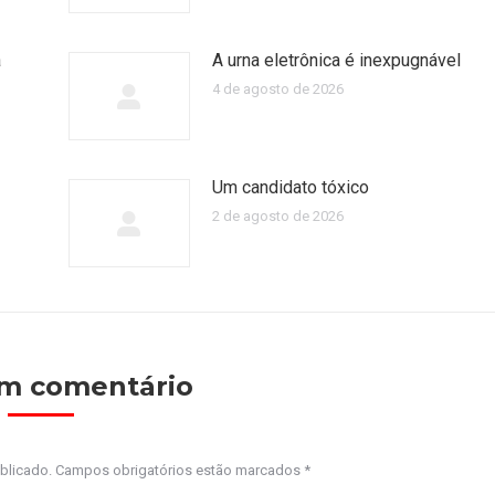
a
A urna eletrônica é inexpugnável
4 de agosto de 2026
Um candidato tóxico
2 de agosto de 2026
um comentário
ublicado. Campos obrigatórios estão marcados
*