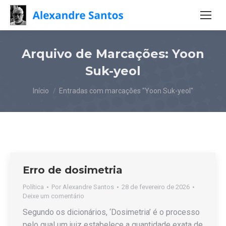
Arquivo de Marcações:
Yoon
Suk-yeol
Você está aqui:
Início
Entradas com marcações "Yoon Suk-yeol"
Erro de dosimetria
Política
Por
Alexandre Santos
28 de fevereiro de 2026
Deixe um comentário
Segundo os dicionários, ‘Dosimetria’ é o processo
pelo qual um juiz estabelece a quantidade exata de