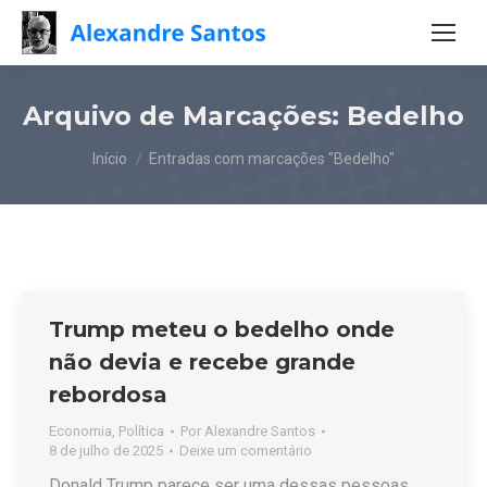
Arquivo de Marcações:
Bedelho
Você está aqui:
Início
Entradas com marcações "Bedelho"
Trump meteu o bedelho onde
não devia e recebe grande
rebordosa
Economia
,
Política
Por
Alexandre Santos
8 de julho de 2025
Deixe um comentário
Donald Trump parece ser uma dessas pessoas