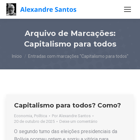
Arquivo de Marcações:
Capitalismo para todos
Você está aqui:
Início
Entradas com marcações "Capitalismo para todos"
Capitalismo para todos? Como?
Economia
,
Política
Por
Alexandre Santos
20 de outubro de 2025
Deixe um comentário
O segundo turno das eleições presidenciais da
Bolívia ocorreu ontem e sorriu a vitória para