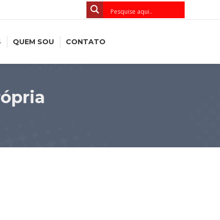
S
QUEM SOU
CONTATO
ópria