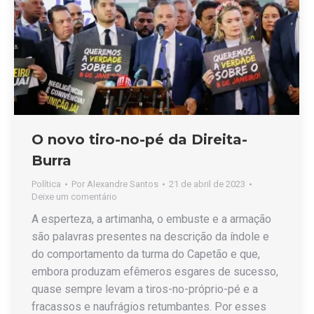
O novo tiro-no-pé da Direita-
Burra
Política
Por
Alexandre Santos
21 de abril de 2023
Deixe um comentário
A esperteza, a artimanha, o embuste e a armação
são palavras presentes na descrição da índole e
do comportamento da turma do Capetão e que,
embora produzam efêmeros esgares de sucesso,
quase sempre levam a tiros-no-próprio-pé e a
fracassos e naufrágios retumbantes. Por esses