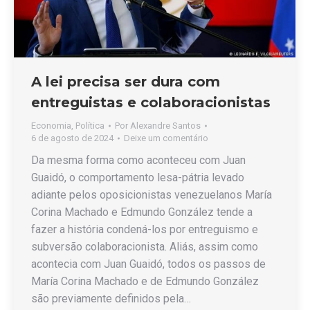
A lei precisa ser dura com
entreguistas e colaboracionistas
Economia
,
Política
Por
Alexandre Santos
6 de agosto de 2024
Deixe um comentário
Da mesma forma como aconteceu com Juan
Guaidó, o comportamento lesa-pátria levado
adiante pelos oposicionistas venezuelanos María
Corina Machado e Edmundo González tende a
fazer a história condená-los por entreguismo e
subversão colaboracionista. Aliás, assim como
acontecia com Juan Guaidó, todos os passos de
María Corina Machado e de Edmundo González
são previamente definidos pela…