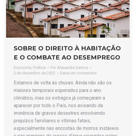
SOBRE O DIREITO À HABITAÇÃO
E O COMBATE AO DESEMPREGO
Economia
,
Política
Por
Alexandre Santos
2 de dezembro de 2022
Deixe um comentário
Estamos de volta às chuvas. Ainda não são os
maiores temporais esperados para o ano
climático, mas os estragos já começaram a
aparecer por todo o País, nos avisando da
iminência de graves desastres envolvendo
prejuízos familiares e vítimas fatais,
especialmente nas encostas de morros instáveis
e nas margens de cursos d’água ocupados pelas