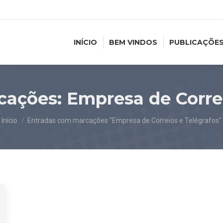
INÍCIO
BEM VINDOS
PUBLICAÇÕE
cações:
Empresa de Correi
Você está aqui:
Início
Entradas com marcações "Empresa de Correios e Telégrafos"