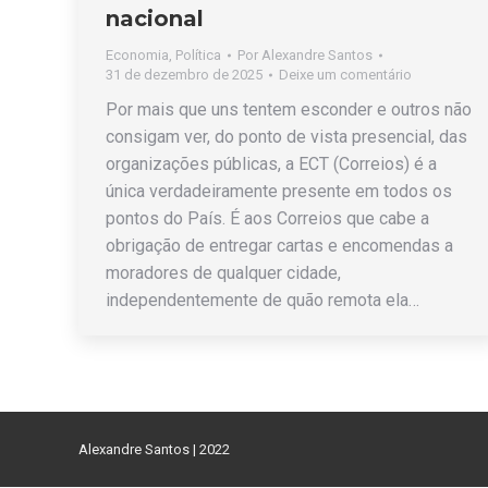
nacional
Economia
,
Política
Por
Alexandre Santos
31 de dezembro de 2025
Deixe um comentário
Por mais que uns tentem esconder e outros não
consigam ver, do ponto de vista presencial, das
organizações públicas, a ECT (Correios) é a
única verdadeiramente presente em todos os
pontos do País. É aos Correios que cabe a
obrigação de entregar cartas e encomendas a
moradores de qualquer cidade,
independentemente de quão remota ela…
Alexandre Santos | 2022