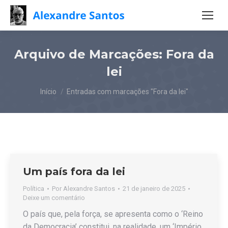
Arquivo de Marcações:
Fora da
lei
Você está aqui:
Início
Entradas com marcações "Fora da lei"
Um país fora da lei
Política
Por
Alexandre Santos
21 de janeiro de 2025
Deixe um comentário
O país que, pela força, se apresenta como o ‘Reino
da Democracia’ constitui, na realidade, um ‘Império