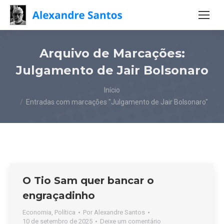
Arquivo de Marcações:
Julgamento de Jair Bolsonaro
Você está aqui:
Início
Entradas com marcações "Julgamento de Jair Bolsonaro"
O Tio Sam quer bancar o
engraçadinho
Economia
,
Política
Por
Alexandre Santos
10 de setembro de 2025
Deixe um comentário