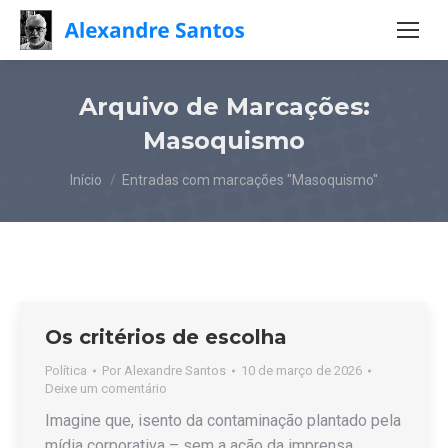
Arquivo de Marcações:
Masoquismo
Você está aqui:
Início
Entradas com marcações "Masoquismo"
Os critérios de escolha
Política
Por
Alexandre Santos
10 de março de 2026
Deixe um comentário
Imagine que, isento da contaminação plantado pela
mídia corporativa – sem a ação da imprensa