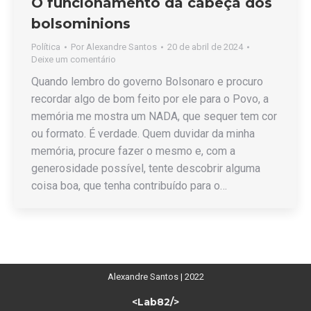
O funcionamento da cabeça dos
bolsominions
Política
Por
Alexandre Santos
20 de abril de 2024
Deixe um comentário
Quando lembro do governo Bolsonaro e procuro
recordar algo de bom feito por ele para o Povo, a
memória me mostra um NADA, que sequer tem cor
ou formato. É verdade. Quem duvidar da minha
memória, procure fazer o mesmo e, com a
generosidade possível, tente descobrir alguma
coisa boa, que tenha contribuído para o…
Alexandre Santos | 2022
<Lab82/>