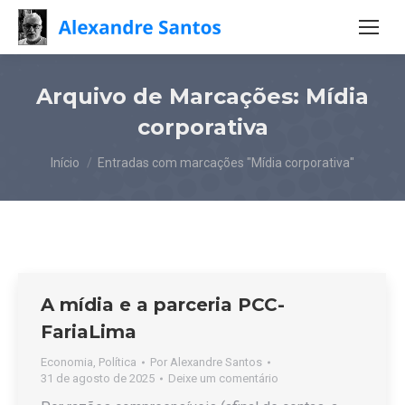
Arquivo de Marcações:
Mídia
corporativa
Você está aqui:
Início
Entradas com marcações "Mídia corporativa"
A mídia e a parceria PCC-
FariaLima
Economia
,
Política
Por
Alexandre Santos
31 de agosto de 2025
Deixe um comentário