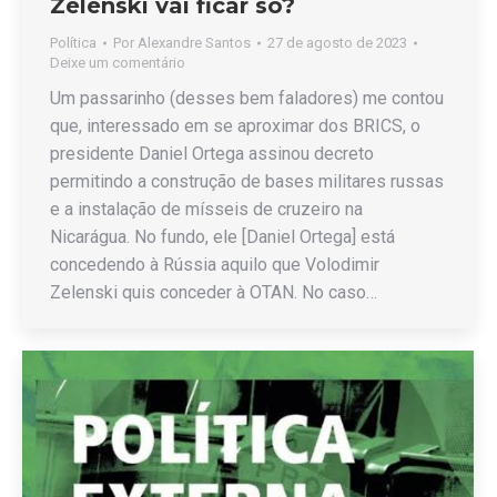
Zelenski vai ficar só?
Política
Por
Alexandre Santos
27 de agosto de 2023
Deixe um comentário
Um passarinho (desses bem faladores) me contou
que, interessado em se aproximar dos BRICS, o
presidente Daniel Ortega assinou decreto
permitindo a construção de bases militares russas
e a instalação de mísseis de cruzeiro na
Nicarágua. No fundo, ele [Daniel Ortega] está
concedendo à Rússia aquilo que Volodimir
Zelenski quis conceder à OTAN. No caso…