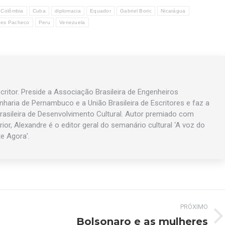
Colômbia
Cuba
diplomacia
Equador
Gabriel Boric
Nicarágua
res Pacheco
Peru
Venezuela
ritor. Preside a Associação Brasileira de Engenheiros
enharia de Pernambuco e a União Brasileira de Escritores e faz a
asileira de Desenvolvimento Cultural. Autor premiado com
rior, Alexandre é o editor geral do semanário cultural ‘A voz do
te Agora’.
PRÓXIMO
Bolsonaro e as mulheres
Próximo