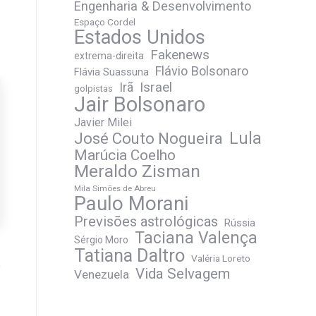
Engenharia & Desenvolvimento
Espaço Cordel
Estados Unidos
Fakenews
extrema-direita
Flávio Bolsonaro
Flávia Suassuna
Irã
Israel
golpistas
Jair Bolsonaro
Javier Milei
José Couto Nogueira
Lula
Marúcia Coelho
Meraldo Zisman
Mila Simões de Abreu
Paulo Morani
Previsões astrológicas
Rússia
Taciana Valença
Sérgio Moro
Tatiana Daltro
Valéria Loreto
Vida Selvagem
Venezuela