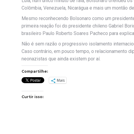
Lula, num único minuto de fala, Bolsonaro ofendeu os g
Colômbia, Venezuela, Nicarágua e mais um montão de
Mesmo reconhecendo Bolsonaro como um presidente ‘d
primeira reação foi do presidente chileno Gabriel Bo
brasileiro Paulo Roberto Soares Pacheco para explica
Não é sem razão o progressivo isolamento internacion
Caso contrário, em pouco tempo, o relacionamento dip
neonazistas que ainda existem por aí.
Compartilhe:
Mais
Curtir isso: