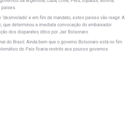
overnos da Argentina, Cuba, Chile, Peru, Equador, Bolívia,
 países.
esmiolado’ e em fim de mandato, estes países vão reagir. A
ric, que determinou a imediata convocação do embaixador
ção dos disparates ditos por Jair Bolsonaro.
al do Brasil. Ainda bem que o governo Bolsonaro está no fim.
lomático do País ficaria restrito aos poucos governos