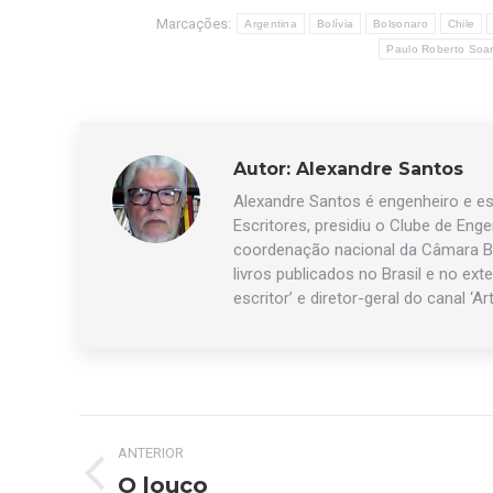
Marcações:
Argentina
Bolívia
Bolsonaro
Chile
Paulo Roberto Soa
Autor:
Alexandre Santos
Alexandre Santos é engenheiro e esc
Escritores, presidiu o Clube de Eng
coordenação nacional da Câmara Br
livros publicados no Brasil e no exte
escritor’ e diretor-geral do canal ‘Ar
Navegação
ANTERIOR
de
O louco
Post