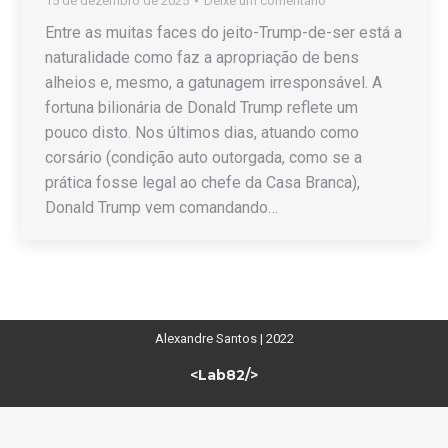
15 de dezembro de 2025
Deixe um comentário
Entre as muitas faces do jeito-Trump-de-ser está a
naturalidade como faz a apropriação de bens
alheios e, mesmo, a gatunagem irresponsável. A
fortuna bilionária de Donald Trump reflete um
pouco disto. Nos últimos dias, atuando como
corsário (condição auto outorgada, como se a
prática fosse legal ao chefe da Casa Branca),
Donald Trump vem comandando…
Alexandre Santos | 2022
<Lab82/>