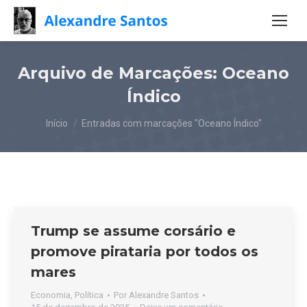
Arquivo de Marcações:
Oceano
Índico
Você está aqui:
Início
Entradas com marcações "Oceano Índico"
Trump se assume corsário e
promove pirataria por todos os
mares
Economia
,
Política
Por
Alexandre Santos