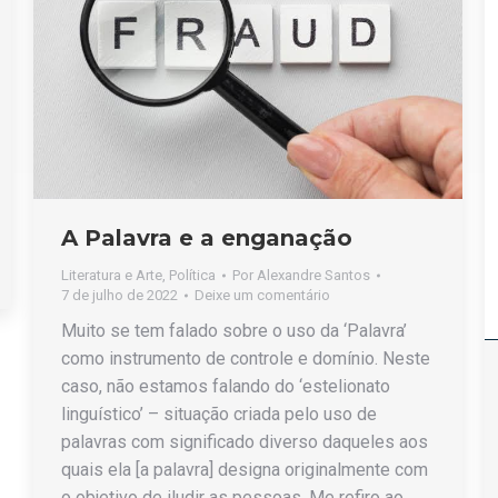
A Palavra e a enganação
Literatura e Arte
,
Política
Por
Alexandre Santos
7 de julho de 2022
Deixe um comentário
Muito se tem falado sobre o uso da ‘Palavra’
como instrumento de controle e domínio. Neste
caso, não estamos falando do ‘estelionato
linguístico’ – situação criada pelo uso de
palavras com significado diverso daqueles aos
quais ela [a palavra] designa originalmente com
o objetivo de iludir as pessoas. Me refiro ao