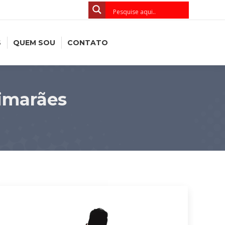
S
QUEM SOU
CONTATO
imarães