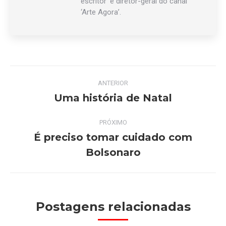
escritor’ e diretor-geral do canal
‘Arte Agora’.
Navegação
ANTERIOR
de
Uma história de Natal
Post
anterior:
post:
PRÓXIMO
É preciso tomar cuidado com
Próximo
Bolsonaro
post:
Postagens relacionadas