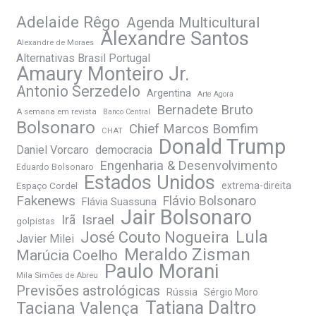
Adelaide Rêgo
Agenda Multicultural
Alexandre Santos
Alexandre de Moraes
Alternativas Brasil Portugal
Amaury Monteiro Jr.
Antonio Serzedelo
Argentina
Arte Agora
Bernadete Bruto
A semana em revista
Banco Central
Bolsonaro
Chief Marcos Bomfim
CHAT
Donald Trump
Daniel Vorcaro
democracia
Engenharia & Desenvolvimento
Eduardo Bolsonaro
Estados Unidos
Espaço Cordel
extrema-direita
Fakenews
Flávio Bolsonaro
Flávia Suassuna
Jair Bolsonaro
Irã
Israel
golpistas
José Couto Nogueira
Lula
Javier Milei
Meraldo Zisman
Marúcia Coelho
Paulo Morani
Mila Simões de Abreu
Previsões astrológicas
Rússia
Sérgio Moro
Tatiana Daltro
Taciana Valença