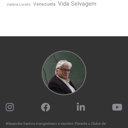
Vida Selvagem
Venezuela
Valéria Loreto
Alexandre Santos é engenheiro e escritor. Preside o Clube de