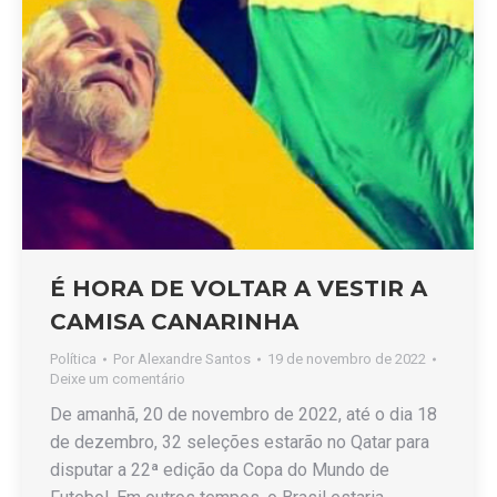
É HORA DE VOLTAR A VESTIR A
CAMISA CANARINHA
Política
Por
Alexandre Santos
19 de novembro de 2022
Deixe um comentário
De amanhã, 20 de novembro de 2022, até o dia 18
de dezembro, 32 seleções estarão no Qatar para
disputar a 22ª edição da Copa do Mundo de