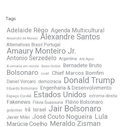
Tags
Adelaide Rêgo
Agenda Multicultural
Alexandre Santos
Alexandre de Moraes
Alternativas Brasil Portugal
Amaury Monteiro Jr.
Antonio Serzedelo
Argentina
Arte Agora
Bernadete Bruto
A semana em revista
Banco Central
Bolsonaro
Chief Marcos Bomfim
CHAT
Donald Trump
Daniel Vorcaro
democracia
Engenharia & Desenvolvimento
Eduardo Bolsonaro
Estados Unidos
Espaço Cordel
extrema-direita
Fakenews
Flávio Bolsonaro
Flávia Suassuna
Jair Bolsonaro
Irã
Israel
golpistas
José Couto Nogueira
Lula
Javier Milei
Meraldo Zisman
Marúcia Coelho