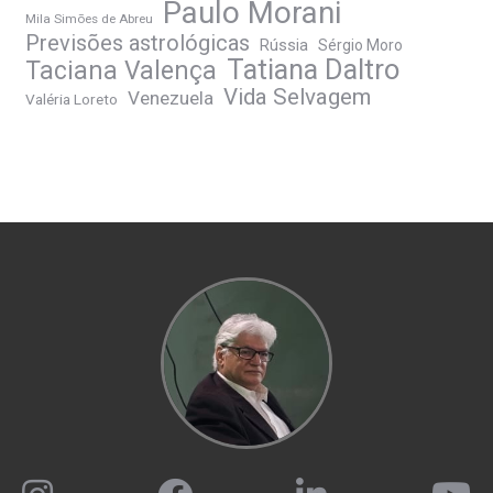
Paulo Morani
Mila Simões de Abreu
Previsões astrológicas
Rússia
Sérgio Moro
Tatiana Daltro
Taciana Valença
Vida Selvagem
Venezuela
Valéria Loreto