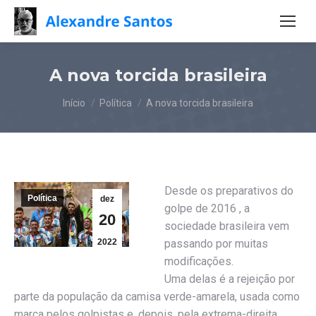
A nova torcida brasileira
Você está aqui:
Início
Política
A nova torcida brasileira
Desde os preparativos do
Política
dez
golpe de 2016 , a
20
sociedade brasileira vem
2022
passando por muitas
modificações.
Uma delas é a rejeição por
parte da população da camisa verde-amarela, usada como
marca pelos golpistas e, depois, pela extrema-direita