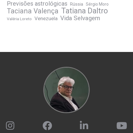
Previsões astrológicas
Rússia
Sérgio Moro
Tatiana Daltro
Taciana Valença
Vida Selvagem
Venezuela
Valéria Loreto