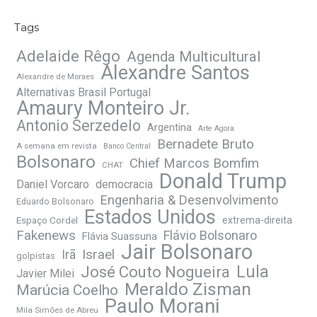
Tags
Adelaide Rêgo
Agenda Multicultural
Alexandre Santos
Alexandre de Moraes
Alternativas Brasil Portugal
Amaury Monteiro Jr.
Antonio Serzedelo
Argentina
Arte Agora
Bernadete Bruto
A semana em revista
Banco Central
Bolsonaro
Chief Marcos Bomfim
CHAT
Donald Trump
Daniel Vorcaro
democracia
Engenharia & Desenvolvimento
Eduardo Bolsonaro
Estados Unidos
Espaço Cordel
extrema-direita
Fakenews
Flávio Bolsonaro
Flávia Suassuna
Jair Bolsonaro
Irã
Israel
golpistas
José Couto Nogueira
Lula
Javier Milei
Meraldo Zisman
Marúcia Coelho
Paulo Morani
Mila Simões de Abreu