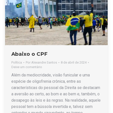
Abaixo o CPF
Política
Por
Alexandre Santos
8 de abril de 2024
Deixe um comentário
Além da mediocridade, visão funicular e uma
espécie de oligofrenia crônica, entre as
características do pessoal da Direita se destacam
a aversão ao certo, ao bom e ao bem e, também, o
desapego às leis e às regras. Na realidade, aquele
pessoal tem a bússola invertida e, talvez sem
entender o mundo circundante, ao tempo…