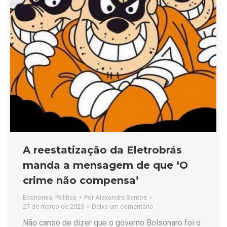
A reestatização da Eletrobrás
manda a mensagem de que ‘O
crime não compensa’
Economia
,
Política
Por
Alexandre Santos
27 de março de 2023
Deixe um comentário
Não canso de dizer que o governo Bolsonaro foi o