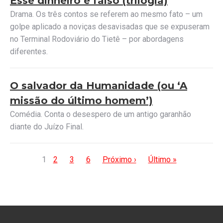
Esse dinheiro é falso (trilogia)
Drama. Os três contos se referem ao mesmo fato – um
golpe aplicado a noviças desavisadas que se expuseram
no Terminal Rodoviário do Tietê – por abordagens
diferentes.
O salvador da Humanidade (ou ‘A
missão do último homem’)
Comédia. Conta o desespero de um antigo garanhão
diante do Juízo Final.
1
2
3
6
Próximo ›
Último »